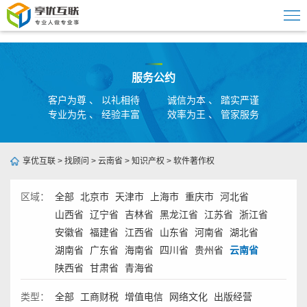
服务公约
客户为尊 、 以礼相待
诚信为本 、 踏实严谨
专业为先 、 经验丰富
效率为王 、 管家服务
享优互联
>
找顾问
>
云南省
>
知识产权
>
软件著作权
区域：
全部
北京市
天津市
上海市
重庆市
河北省
山西省
辽宁省
吉林省
黑龙江省
江苏省
浙江省
安徽省
福建省
江西省
山东省
河南省
湖北省
湖南省
广东省
海南省
四川省
贵州省
云南省
陕西省
甘肃省
青海省
类型：
全部
工商财税
增值电信
网络文化
出版经营