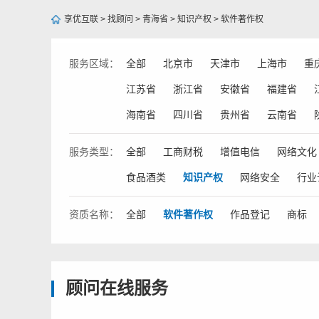
享优互联
>
找顾问
>
青海省
>
知识产权
>
软件著作权
服务
区域：
全部
北京市
天津市
上海市
重
江苏省
浙江省
安徽省
福建省
海南省
四川省
贵州省
云南省
服务
类型：
全部
工商财税
增值电信
网络文化
食品酒类
知识产权
网络安全
行业
资质
名称：
全部
软件著作权
作品登记
商标
顾问在线服务