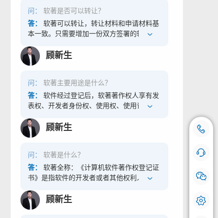
问：
软著是否可以转让？
答：
软著可以转让，转让材料和申请材料基
本一致。只需要增加一份双方签署的转让协
议，软著证书上“权利取得方式”由“原始取得”
会变更为“受让取得”。
顾新生
问：
软著主要用途是什么？
答：
软件经过登记后，软著著作权人享有发
表权、开发者身份权、使用权、使用许可权
和获得报酬权。
顾新生
18500769112
咨询热线：
手机号登记
问：
软著是什么？
在线咨询 快问快答
答：
软著全称：《计算机软件著作权登记证
书》是指软件的开发者或者其他权利人依据
我们会对您的号码严格保密，请放心使用。
有关著作权法律的规定，对于软件作品所享
有的各项专有权利，就权利的性质而言，它
顾新生
属于一种民事权利，具备民事权利的共同特