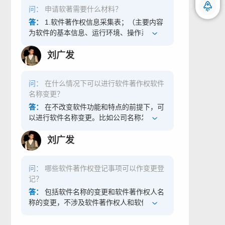
征。通俗来讲就是属于知识产权的一种，是
问：
申请软著需要什么材料？
保护公司或者个人著作权的一项资质认证，
并且具有相应的法律效应。
答：
1.软件著作权信息采集表；（主要内容
为软件的基本信息、运行环境、操作系统、
微信沟通 随时随地
开发人员等相关介绍） 2.软件说明介绍；
（图片加文字具体说明软件功能和用途，内
刘广发
容不能少于10页） 3.软件代码；（代码提交
前、后各连续30页，每页不少于50行，最后
问：
在什么情况下可以进行软件著作权软件
一页应是程序的结束页。不足60页的，应当
名称变更？
全部提交，可以多准备几页以防调整后页数
不够）。 4.营业执照副本复印件。（如个人
答：
在不改变软件功能和特点的前提下，可
申请软著，提供身份证复印件即可）
以进行软件名称变更。比如公司名称发生变
化后需要对软件名称中的企业标识做出变化
的等。
刘广发
问：
哪些软件著作权登记事项可以作变更登
记？
答：
包括软件名称的变更和软件著作权人名
称的变更，不涉及软件著作权人和软件本身
的变化，仅仅是名称变更。