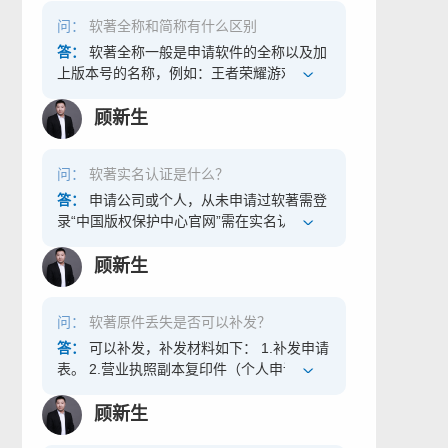
问：
软著全称和简称有什么区别
答：
软著全称一般是申请软件的全称以及加
上版本号的名称，例如：王者荣耀游戏软
件、小米商城应用平台。简称：就是实际上
想要体现的名称或直接为安装包的名称。例
顾新生
如：王者荣耀、小米商城。 全称和简称名称
可以一致，例如：全称“小米商城应用平台”
问：
软著实名认证是什么？
简称：“小米商城应用平台”。但是游戏作品
要申请软著必须要有全称和简称的区分，并
答：
申请公司或个人，从未申请过软著需登
且只能用简称申请国家新闻出版署批准的游
录“中国版权保护中心官网”需在实名认证后
戏版号。
才能申请软著。实名认证也属于公司实名信
息备案，其中著作权人和实名认证信息的主
顾新生
体应当一致。需要材料： 1.管理员身份证
（彩色扫描件）； 2.营业执照副本（彩色扫
问：
软著原件丢失是否可以补发？
描件）； 3.授权书（加盖公章彩色扫描
件）； 4.管理人员的相关信息，手机号码、
答：
可以补发，补发材料如下： 1.补发申请
邮箱、地址、邮编。
表。 2.营业执照副本复印件（个人申请，需
提供身份证复印件）。 3.补发原因（如：丢
失、损坏详细说明原因）。 4.申请人身份证
顾新生
复印件。