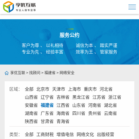
服务公约
客户为尊 、 以礼相待
诚信为本 、 踏实严谨
专业为先 、 经验丰富
效率为王 、 管家服务
享优互联
>
找顾问
>
福建省
>
网络安全
区域：
全部
北京市
天津市
上海市
重庆市
河北省
山西省
辽宁省
吉林省
黑龙江省
江苏省
浙江省
安徽省
福建省
江西省
山东省
河南省
湖北省
湖南省
广东省
海南省
四川省
贵州省
云南省
陕西省
甘肃省
青海省
类型：
全部
工商财税
增值电信
网络文化
出版经营