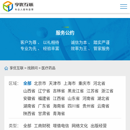
服务公约
客户为尊 、 以礼相待
诚信为本 、 踏实严谨
专业为先 、 经验丰富
效率为王 、 管家服务
享优互联
>
找顾问
>
医疗药品
区域：
全部
北京市
天津市
上海市
重庆市
河北省
山西省
辽宁省
吉林省
黑龙江省
江苏省
浙江省
安徽省
福建省
江西省
山东省
河南省
湖北省
湖南省
广东省
海南省
四川省
贵州省
云南省
陕西省
甘肃省
青海省
类型：
全部
工商财税
增值电信
网络文化
出版经营