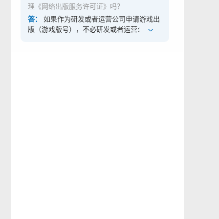
理《网络出版服务许可证》吗？
答：
如果作为研发或者运营公司申请游戏出
版（游戏版号），不必研发或者运营公司具
备《网络出版服务许可证》，只要求出版服
务单位具备即可。 如果研发或者运营公司已
经自身具备《网络出版服务许可证》，那么
可以独自进行申报。例如A公司为游戏运营
单位，B公司为游戏研发单位，A公司独立具
备《网络出版服务许可证》，那么A公司可
以直接申报游戏出版（游戏版号），不必再
找出版社或者网络出版服务单位合作。