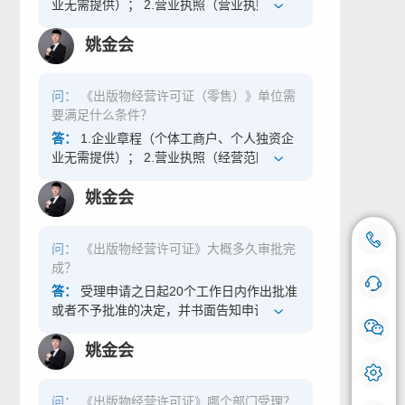
业无需提供）； 2.营业执照（营业执照经营
范围内应包含“出版物批发）； 3.法定代表人
及主要负责人的身份证（法定代表人、主要
姚金会
负责人不是同一人时，两人身份证均需提
供） 4.实际的经营地址（提供房产证明租赁
问：
《出版物经营许可证（零售）》单位需
协议）； 5.经营面积要求达到50平方米以
要满足什么条件？
上。 （因各地区的法条依据不同，需要以具
体规定为准。）
答：
1.企业章程（个体工商户、个人独资企
业无需提供）； 2.营业执照（经营范围应包
含“出版物零售”）； 3.法定代表人及主要负
责人的身份证（法定代表人、主要负责人不
姚金会
是同一人时，两人身份证均需提供）； 4.实
际的经营地址（提供房产证明租赁协议）；
18500769112
咨询热线：
问：
《出版物经营许可证》大概多久审批完
5.经营面积要求不能小于50平方米。 （因各
成？
地区的法条依据不同，需要以具体规定为
手机号登记
准。）
答：
受理申请之日起20个工作日内作出批准
在线咨询 快问快答
或者不予批准的决定，并书面告知申请人。
不予批准的，应当书面说明理由。
我们会对您的号码严格保密，请放心使用。
姚金会
问：
《出版物经营许可证》哪个部门受理？