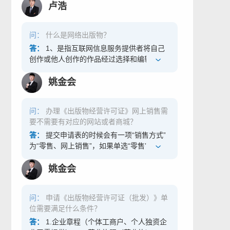
择和编辑加工，登载在互联网上或者通过互
卢浩
联网发送到用户端，供公众浏览、阅读、使
用或者下载的在线传播行为。 2、经过编辑
问：
什么是网络出版物？
加工的文学、艺术和自然科学、社会科学、
工程技术等方面的作品。
答：
1、是指互联网信息服务提供者将自己
创作或他人创作的作品经过选择和编辑加
工，登载在互联网上或者通过互联网发送到
用户端，供公众浏览、阅读、使用或者下载
姚金会
的在线传播行为。 2、网络出版物的范围：
①文学、艺术、科学等领域内具有知识性、
问：
办理《出版物经营许可证》网上销售需
思想性的文字、图片、地图、游戏、动漫、
要不需要有对应的网站或者商城？
音视频读物等原创数字化作品； ②与已出版
的图书、报纸、期刊、音像制品、电子出版
答：
提交申请表的时候会有一项“销售方式”
物等内容相一致的数字化作品； ③将上述作
为“零售、网上销售”，如果单选“零售”就不需
品通过选择、编排、汇集等方式形成的网络
要有对应的网站或者商城网址链接，如果存
文献数据库等数字化作品； ④国家新闻出版
在“网上销售”需要有对应的经营网址以及商
姚金会
广电局认定的其他类型的数字化作品。
城链接。
问：
申请《出版物经营许可证（批发）》单
位需要满足什么条件？
答：
1.企业章程（个体工商户、个人独资企