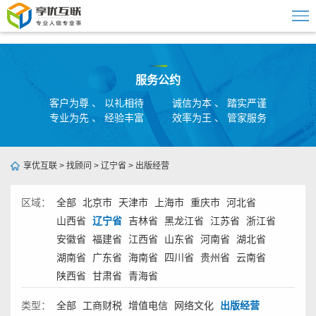
服务公约
客户为尊 、 以礼相待
诚信为本 、 踏实严谨
专业为先 、 经验丰富
效率为王 、 管家服务
享优互联
>
找顾问
>
辽宁省
>
出版经营
区域：
全部
北京市
天津市
上海市
重庆市
河北省
山西省
辽宁省
吉林省
黑龙江省
江苏省
浙江省
安徽省
福建省
江西省
山东省
河南省
湖北省
湖南省
广东省
海南省
四川省
贵州省
云南省
陕西省
甘肃省
青海省
类型：
全部
工商财税
增值电信
网络文化
出版经营