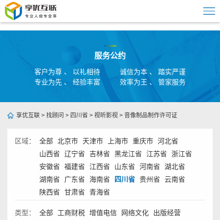
服务公约
客户为尊 、 以礼相待
诚信为本 、 踏实严谨
专业为先 、 经验丰富
效率为王 、 管家服务
享优互联
>
找顾问
>
四川省
>
视听影视
>
音像制品制作许可证
区域：
全部
北京市
天津市
上海市
重庆市
河北省
山西省
辽宁省
吉林省
黑龙江省
江苏省
浙江省
安徽省
福建省
江西省
山东省
河南省
湖北省
湖南省
广东省
海南省
四川省
贵州省
云南省
陕西省
甘肃省
青海省
类型：
全部
工商财税
增值电信
网络文化
出版经营