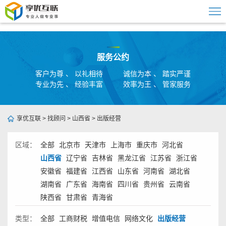
服务公约
客户为尊 、 以礼相待
诚信为本 、 踏实严谨
专业为先 、 经验丰富
效率为王 、 管家服务
享优互联
>
找顾问
>
山西省
>
出版经营
区域：
全部
北京市
天津市
上海市
重庆市
河北省
山西省
辽宁省
吉林省
黑龙江省
江苏省
浙江省
安徽省
福建省
江西省
山东省
河南省
湖北省
湖南省
广东省
海南省
四川省
贵州省
云南省
陕西省
甘肃省
青海省
类型：
全部
工商财税
增值电信
网络文化
出版经营