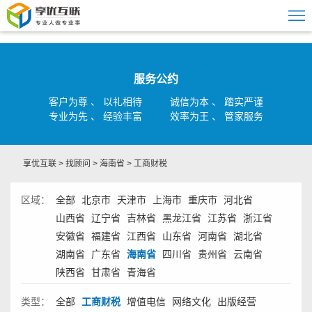
服务公约
客户为尊 、 以礼相待
诚信为本 、 踏实严谨
专业为先 、 经验丰富
效率为王 、 管家服务
享优互联
>
找顾问
>
海南省
>
工商财税
区域：
全部
北京市
天津市
上海市
重庆市
河北省
山西省
辽宁省
吉林省
黑龙江省
江苏省
浙江省
安徽省
福建省
江西省
山东省
河南省
湖北省
湖南省
广东省
海南省
四川省
贵州省
云南省
陕西省
甘肃省
青海省
类型：
全部
工商财税
增值电信
网络文化
出版经营