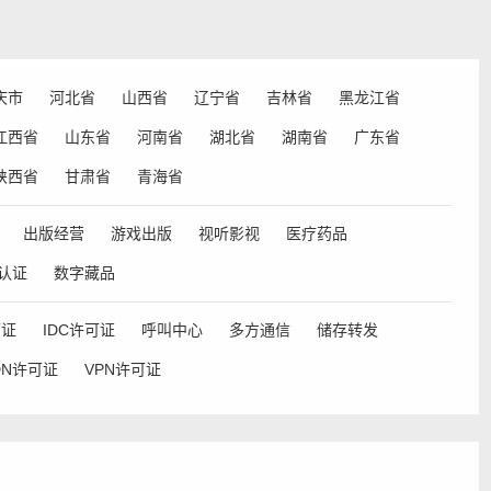
庆市
河北省
山西省
辽宁省
吉林省
黑龙江省
江西省
山东省
河南省
湖北省
湖南省
广东省
陕西省
甘肃省
青海省
出版经营
游戏出版
视听影视
医疗药品
认证
数字藏品
可证
IDC许可证
呼叫中心
多方通信
储存转发
DN许可证
VPN许可证