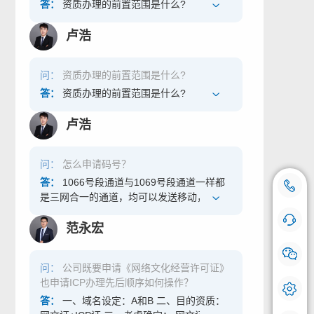
供负责人/法定代表人姓名、办公室号码、证
藏品领域，区块链作为一种新型的信息技
答：
资质办理的前置范围是什么?
件类型、证件号码、手机号码、电子邮箱、
术，具有账本一致性、透明可追溯、不可篡
证件附件等。 负责人信息界面 6、按照相应
改等特性，能够为数字文创作品的版权保护
卢浩
信息如实填写。 服务信息界面 7、提交完成
提供高效解决方案。其中，非同质化通证
以上步骤填写完，第四步提交完成，然后等
（NFT，Non-Fungible Token）就是一种使
待材料审核。 a) 材料齐全的，在二十个工作
问：
资质办理的前置范围是什么?
用了区块链技术的新型数字作品权属凭证，
日内予以备案，发放备案编号，并通过区块
通过将文创作品的权属存储在去中心化的区
答：
资质办理的前置范围是什么?
链信息服务备案管理系统向社会公布备案信
块链网络上，利用链上信息的可追溯可查询
息； b) 材料不齐全的，不予备案，在二十个
特性，让创造者更便捷地实现作品的确权，
卢浩
工作日内通知备案人并说明理由。
并对作品的权属转移和使用过程进行跟踪追
溯，能够有效解决数字文创作品在版权确权
难、版权追溯难、维权取证难等方面的痛
问：
怎么申请码号？
点，进一步规范数字文创版权保护，激发数
答：
1066号段通道与1069号段通道一样都
18500769112
咨询热线：
字内容市场活力。 作为数字藏品发售平台对
是三网合一的通道，均可以发送移动，联
应的公司企业可能涉及具备《区块链信息服
通，电信三家运营上的服务号码。不同的是
手机号登记
务备案》，再者，发售平台运营过程中还需
1066码号为经营性短消息类服务，1069码号
在线咨询 快问快答
范永宏
具备《艺术品经营单位备案》和《增值电信
为非经营性短消息类服务。 什么是经营性短
业务经营许可证（ICP）》。 享优互联-电商
消息类服务和非经营性短消息类服务? 经营
我们会对您的号码严格保密，请放心使用。
入驻审核_增值电信业务_ICP_网络文化_数
问：
公司既要申请《网络文化经营许可证》
性短消息类服务，也叫做代扣费业务，主要
字藏品_商务咨询_资质办理服务 二、《艺术
也申请ICP办理先后顺序如何操作？
使用场景是手机用户上行短信。手机用户向
品经营单位备案》怎么申请？ 《艺术品经营
该号段的短信号码上行短信之后，运营商会
答：
一、域名设定：A和B 二、目的资质：
单位备案》申请通过省市级政务服务网站可