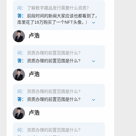
者系统，通过互联网站、应用程序等形式，
问：
了解数字藏品发行需要什么资质？
向社会公众提供信息服务的企业，都需要做
区块链信息服务备案。 二、具体操作流程
答：
前段时间的新闻大家应该也都看到了，
1、材料准备：准备个人相关证件/企业相关
库里花了18万购买了一个NFT头像，国内也
信息，如营业执照电子版附件、IPC备案信
有很多明星购买了相似的产品，那么在中国
息、企业产品介绍、单位公章、材料真实性
如果也想卖这种数字藏品我们需要办理什么
卢浩
声明文件（附件官网提供）等。 2、首次进
资质呢？今天我就给大家讲讲相关资质。
行备案信息登记的区块链信息服务实体，先
一、什么是数字藏品？ 从定义上看，数字藏
问：
资质办理的前置范围是什么?
进入备案系统网站（网址：
品是通过 NFT技术发行的非同质化数字资
https://bcbeian.ifcert.cn/）。填写备案信息
产，具有唯一性和不可复制性。简单来说，
答：
资质办理的前置范围是什么?
前需实名注册，填写姓名、手机号、邮箱等
以前的数字资产归属权属于科技公司，而经
信息，并设置密码。为防止影响备案申请和
过 NFT 技术形成的数字资产则属于个人所
卢浩
正常接收通知，请如实填写注册信息。注册
有，所以具有稀缺性。数字藏品的崛起得益
成功后可登录。 网站首页界面 注册界面 3、
于数字技术的推动，借助区块链技术实现数
问：
资质办理的前置范围是什么?
首次备案登记详细步骤选择“备案信息登记”
字艺术品的可信存证，每一个 NFT 作品都映
选项，然后依次填写申请主体信息——负责
射着特定区块链上的唯一序列号，不可篡改
答：
资质办理的前置范围是什么?
人信息——服务信息——提交完成。 整体流
也不可分割，成功确保了数字艺术品的真实
程 4、申请主体性质和证件类型。（只能上
可信。再通过技术进行确权，让用户可以直
卢浩
传jpg/png格式图片，单个图片大小不能超过
接在小程序购买、鉴赏与分享，从而让更多
10M） 申请主体信息界面 5、填写完主体信
传统文化爱好者能拥有不可复制、永久保
问：
资质办理的前置范围是什么?
息后，进入下一个负责人信息页面，需要提
存、随时鉴赏分享的收藏。 在元宇宙和数字