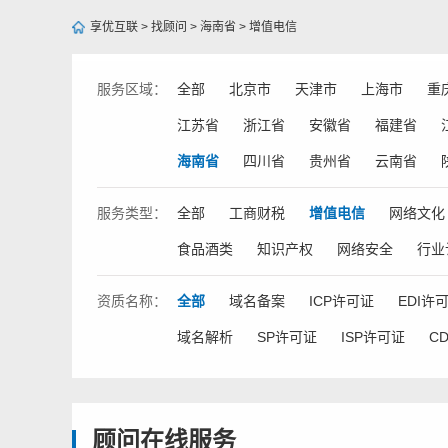
享优互联
>
找顾问
>
海南省
>
增值电信
服务
区域：
全部
北京市
天津市
上海市
重
江苏省
浙江省
安徽省
福建省
海南省
四川省
贵州省
云南省
服务
类型：
全部
工商财税
增值电信
网络文化
食品酒类
知识产权
网络安全
行业
资质
名称：
全部
域名备案
ICP许可证
EDI许
域名解析
SP许可证
ISP许可证
C
顾问在线服务