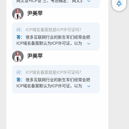
收取1毛钱一条的短信费用外，另外还可能被
网文证+ICP证 三、考虑确定： 网文证是互
查询，每个地区的审批流程会有一定的差
收取一定的通信信息费。如电视上常见的上
联网文化业务，如果用申请网文证的网站直
异，以北京地区举例： 该业务属于区县级
行短信竞猜哪支球队获胜，一般是1短信扣费
接申请ICP证，要求办理ICP的前置资质为对
尹美苹
“文化和旅游局”批准，如北京市海淀区文化
1元。非经营性短消息类服务主要是用于企业
应网站业务的网文证。 四、可行性方案： 方
微信沟通 随时随地
和旅游局，通过网站可查询对应的条件要求
向指定的手机号码发送短信，运营商只向发
案1： 先用A域名办理网文证，网文办理完成
和所需材料等。 三、《艺术品经营单位备
问：
ICP域名备案就是ICP许可证吗？
送短信的企业收取短信费用，手机用户接收
后，再用A域名办理ICP证。（整体时间约3
案》申请需要什么材料？ 1. 艺术品经营单位
短信是免费的。同时手机用户回复短信只被
个月） 优点：公司的2个资质中域名统一，
答：
很多互联网行业的新生军们经常会把
备案登记表。 2. 法定代表人身份证明。 3.
收取1毛钱一条的短信费用。 1065和1069号
都是A域名；只需要建设一个网站即可。 缺
ICP域名备案默认为ICP许可证，以为备案了
营业执照。 4. 艺术品经营单位备案事项告知
段短信通道即为非经营性短消息类服务。
点：先办理网文证，才能办理ICP证，先后
就没多大问题了。事实上，根据工信部要求,
承诺书。 5. 委托授权书。 享优互联-电商入
1066经营性全网码号(“经营性短消息类服
顺序，办理周期长。 方案2： A域名办理网
国内所有的网站都要获得一个入网许可，即
尹美苹
驻审核_增值电信业务_ICP_网络文化_数字
务”)向用户提供的短消息类服务除了收取通
文证，B域名办理ICP证，2个资质同步办
ICP域名备案,但如果网站涉及收费或者其他
藏品_商务咨询_资质办理服务 四、《艺术品
信费外，还允许收取通信信息费。经营性短
理。（整体时间约1-2个月） 优点：时间
营利模式，必须再办理ICP许可证。
经营单位备案》还有什么作用？ 《艺术品经
问：
ICP域名备案就是ICP许可证吗？
消息类服务的提供者须取得相应的增值电信
快，同步进行，互不影响，公司资质快速齐
营单位备案》除了可以做数字藏品外还可以
业务经营许可证。根据提供的地域范围的不
全。 缺点：需要建设2个网站；2个资质中的
答：
很多互联网行业的新生军们经常会把
做下列业务：绘画作品、书法篆刻作品、雕
同，分为省内经营性短消息服务以及跨省/全
域名不对应，后期可能还需要做域名的变
ICP域名备案默认为ICP许可证，以为备案了
塑雕刻作品、艺术摄影作品、装置艺术作
国范围内经营性短消息类服务。 申请1066号
更。（但是对于资质的使用过程中，如不审
就没多大问题了。事实上，根据工信部要求,
品、工艺美术作品等及上述作品的有限复制
码的条件： 1.全网sp证持证公司注册资金
核具体什么域名，只要公司有资质就成，可
国内所有的网站都要获得一个入网许可，即
品，艺术品不包括文物。业务经营活动包
1000万以上。 2.持有工业和信息化部颁发的
以选择这个方案）。 方案3： 先用A域名办
ICP域名备案,但如果网站涉及收费或者其他
括： 收购、销售、租赁； 经纪； 进出口经
有效全网sp证。 3.全网sp证没有违规和不良
理ICP证，ICP证办理完成后，再用A域名办
营利模式，必须再办理ICP许可证。
营； 鉴定、评估、商业性展览等服务； 以艺
的信息记录。 4.全网sp证持证公司法人持有
理网文证。（整体时间约3个月） 优点：可
术品为标的物的投资经营活动及服务。 《艺
中国身份证。 申请1066号码提交的材料：
以先解决着急办理的ICP证，解决产品的上
术品经营单位备案》证明文件案例： 享优互
1.备案申请表 2.工商营业执照复印件 3.信息
线问题。 缺点：需要建设2个网站，因为办