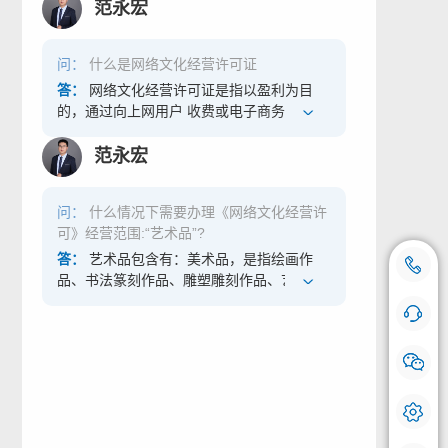
取证难等方面的痛点，进一步规范数字文创
存、随时鉴赏分享的收藏。 在元宇宙和数字
范永宏
版权保护，激发数字内容市场活力。 享优互
藏品领域，区块链作为一种新型的信息技
联-电商入驻审核_增值电信业务_ICP_网络
术，具有账本一致性、透明可追溯、不可篡
问：
什么是网络文化经营许可证
文化_数字藏品_商务咨询_资质办理服务 相
改等特性，能够为数字文创作品的版权保护
对于传统收藏品市场，数字藏品的出现能够
提供高效解决方案。其中，非同质化通证
答：
网络文化经营许可证是指以盈利为目
很好地满足以“95 后”和“00 后”为代表的年轻
（NFT，Non-Fungible Token）就是一种使
的，通过向上网用户 收费或电子商务、广
人群需求，尤其是伴随着元宇宙定义爆红，
用了区块链技术的新型数字作品权属凭证，
告、赞助等方式获取利益，提供互联 网文化
“数字藏品”变成眼下年轻人关心的时尚潮流
通过将文创作品的权属存储在去中心化的区
产品及其服务的活动。 对申请从事经营性文
范永宏
之一。 数字藏品用造型艺术核心理念、巨大
块链网络上，利用链上信息的可追溯可查询
化活动的省、自治区、直辖市人民政府文化
丰富多彩的IP吸引住顾客，让消费者认可数
特性，让创造者更便捷地实现作品的确权，
行政部门应当自受理 申请之日起20日内做出
字藏品的使用价值，获得同圈内人群的认
问：
什么情况下需要办理《网络文化经营许
并对作品的权属转移和使用过程进行跟踪追
批准或不批准的决定。批准的，核发《网络
同，与此同时也具有了元宇宙与众不同的真
可》经营范围:“艺术品”?
溯，能够有效解决数字文创作品在版权确权
文化经营许可证》，并 向社会公告；不批准
实身份凭据，数字藏品和 IP 的融合满足了年
难、版权追溯难、维权取证难等方面的痛
的，应当书面通知申请人并说明理由。申请
答：
艺术品包含有：美术品，是指绘画作
18500769112
咨询热线：
轻人的新消费市场。元宇宙的基础架构正是
点，进一步规范数字文创版权保护，激发数
从事经营性互联网活动经 批准后，应当持
品、书法篆刻作品、雕塑雕刻作品、艺术摄
在于链接各技术体系，而数字藏品本身是实
字内容市场活力。 作为数字藏品发售平台对
《网络文化经营许可证》，按照《互联网信
影作品、装置艺术作品、工艺美术作品等及
手机号登记
体资产的一种数字权益映射，可以作为链接
应的公司企业可能涉及具备《区块链信息服
息管理办法》的有关规定，到 所在电信管理
上述作品的有限复制品。 网络艺术品是指将
在线咨询 快问快答
“数字世界”与现实世界的桥梁。
务备案》，再者，发售平台运营过程中还需
机构或国务院信息产业主管部门办理相关手
绘画作品、书法篆刻作品、雕塑雕刻作品、
具备《艺术品经营单位备案》和《增值电信
续。
艺术摄影作品、装置艺术作品、工艺美术作
我们会对您的号码严格保密，请放心使用。
业务经营许可证（ICP）》。 享优互联-电商
品等通过数字化图片或数字模型等表现形
入驻审核_增值电信业务_ICP_网络文化_数
式，以网络为主要传播平台。
字藏品_商务咨询_资质办理服务 二、《艺术
品经营单位备案》怎么申请？ 《艺术品经营