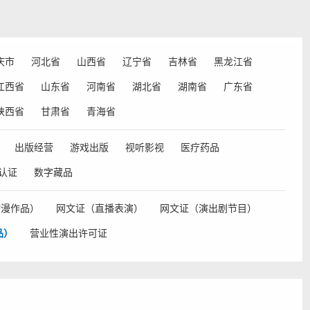
庆市
河北省
山西省
辽宁省
吉林省
黑龙江省
江西省
山东省
河南省
湖北省
湖南省
广东省
陕西省
甘肃省
青海省
出版经营
游戏出版
视听影视
医疗药品
认证
数字藏品
动漫作品）
网文证（直播表演）
网文证（演出剧节目）
品）
营业性演出许可证