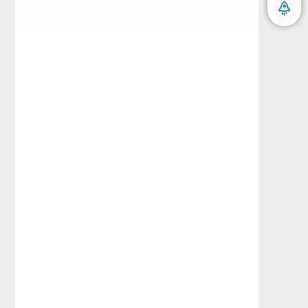
单位备案》申请通过省市级政务服务网站可
查询，每个地区的审批流程会有一定的差
异，以北京地区举例： 该业务属于区县级
微信沟通 随时随地
“文化和旅游局”批准，如北京市海淀区文化
和旅游局，通过网站可查询对应的条件要求
和所需材料等。 三、《艺术品经营单位备
案》申请需要什么材料？ 1. 艺术品经营单位
备案登记表。 2. 法定代表人身份证明。 3.
营业执照。 4. 艺术品经营单位备案事项告知
承诺书。 5. 委托授权书。 享优互联-电商入
驻审核_增值电信业务_ICP_网络文化_数字
藏品_商务咨询_资质办理服务 四、《艺术品
经营单位备案》还有什么作用？ 《艺术品经
营单位备案》除了可以做数字藏品外还可以
做下列业务：绘画作品、书法篆刻作品、雕
塑雕刻作品、艺术摄影作品、装置艺术作
品、工艺美术作品等及上述作品的有限复制
品，艺术品不包括文物。业务经营活动包
括： 收购、销售、租赁； 经纪； 进出口经
营； 鉴定、评估、商业性展览等服务； 以艺
术品为标的物的投资经营活动及服务。 《艺