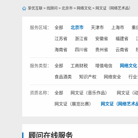
享优互联
>
找顾问
>
北京市
>
网络文化
>
网文证（网络艺术品）
服务
区域：
全部
北京市
天津市
上海市
重
江苏省
浙江省
安徽省
福建省
海南省
四川省
贵州省
云南省
服务
类型：
全部
工商财税
增值电信
网络文化
食品酒类
知识产权
网络安全
行业
资质
名称：
全部
网文证（音乐作品）
网文证（
网文证（展览比赛）
网文证（网络艺术
顾问在线服务