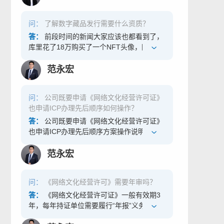
字资产则属于个人所有，所以具有稀缺性。
数字藏品的崛起得益于数字技术的推动，借
问：
了解数字藏品发行需要什么资质？
助区块链技术实现数字艺术品的可信存证，
每一个 NFT 作品都映射着特定区块链上的唯
答：
前段时间的新闻大家应该也都看到了，
一序列号，不可篡改也不可分割，成功确保
库里花了18万购买了一个NFT头像，国内也
了数字艺术品的真实可信。再通过技术进行
有很多明星购买了相似的产品，那么在中国
确权，让用户可以直接在小程序购买、鉴赏
如果也想卖这种数字藏品我们需要办理什么
范永宏
与分享，从而让更多传统文化爱好者能拥有
资质呢？今天我就给大家讲讲相关资质。
不可复制、永久保存、随时鉴赏分享的收
一、什么是数字藏品？ 从定义上看，数字藏
问：
公司既要申请《网络文化经营许可证》
藏。 在元宇宙和数字藏品领域，区块链作为
品是通过 NFT技术发行的非同质化数字资
也申请ICP办理先后顺序如何操作？
一种新型的信息技术，具有账本一致性、透
产，具有唯一性和不可复制性。简单来说，
明可追溯、不可室改等特性，能够为数字文
以前的数字资产归属权属于科技公司，而经
答：
公司既要申请《网络文化经营许可证》
创作品的版权保护提供高效解决方案。其
过 NFT 技术形成的数字资产则属于个人所
也申请ICP办理先后顺序方案操作说明？
中，非同质化通证（NFT，Non-Fungible
有，所以具有稀缺性。数字藏品的崛起得益
Token）就是一种使用了区块链技术的新型
于数字技术的推动，借助区块链技术实现数
范永宏
数字作品权属凭证，通过将文创作品的权属
字艺术品的可信存证，每一个 NFT 作品都映
存储在去中心化的区块链网络上，利用链上
射着特定区块链上的唯一序列号，不可篡改
问：
《网络文化经营许可》需要年审吗？
信息的可追溯可查询特性，让创造者更便捷
也不可分割，成功确保了数字艺术品的真实
地实现作品的确权，并对作品的权属转移和
可信。再通过技术进行确权，让用户可以直
答：
《网络文化经营许可证》一般有效期3
使用过程进行跟踪追溯，能够有效解决数字
接在小程序购买、鉴赏与分享，从而让更多
年，每年持证单位需要履行“年报”义务，而
文创作品在版权确权难、版权追溯难、维权
传统文化爱好者能拥有不可复制、永久保
非年审、年检。